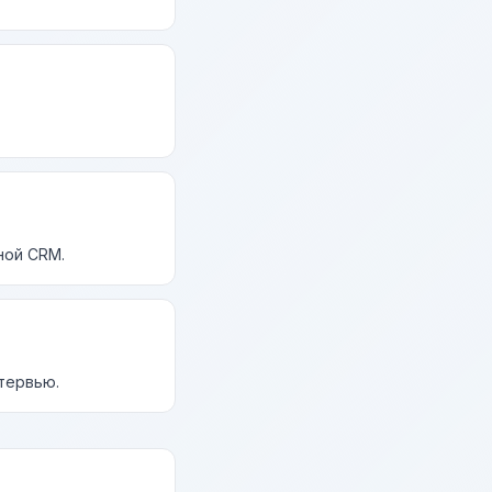
ной CRM.
нтервью.