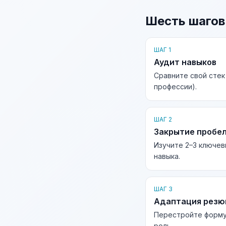
Шесть шагов
ШАГ 1
Аудит навыков
Сравните свой стек
профессии).
ШАГ 2
Закрытие пробе
Изучите 2–3 ключев
навыка.
ШАГ 3
Адаптация рез
Перестройте форму
роль.