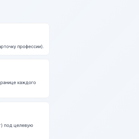
арточку профессии).
странице каждого
т) под целевую