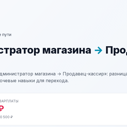
 пути
тратор магазина
→
Про
дминистратор магазина → Продавец-кассир»: разница
лючевые навыки для перехода.
 ЗАРПЛАТЫ
₽
0 500 ₽