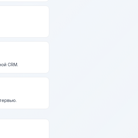
ной CRM.
нтервью.