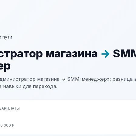
 пути
тратор магазина
→
SM
ер
дминистратор магазина → SMM-менеджер»: разница в
е навыки для перехода.
 ЗАРПЛАТЫ
70 000 ₽