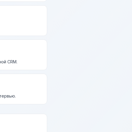
ной CRM.
нтервью.