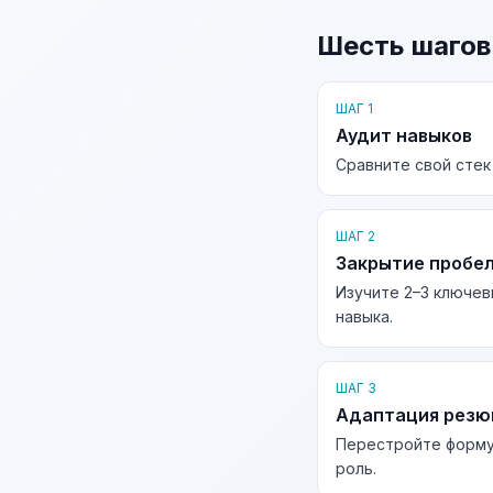
Шесть шагов
ШАГ 1
Аудит навыков
Сравните свой стек
ШАГ 2
Закрытие пробе
Изучите 2–3 ключев
навыка.
ШАГ 3
Адаптация рез
Перестройте форму
роль.