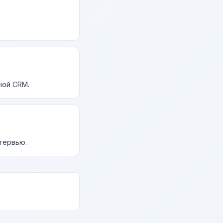
ной CRM.
нтервью.