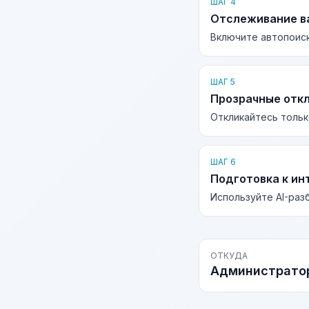
ШАГ 4
Отслеживание в
Включите автопоиск
ШАГ 5
Прозрачные отк
Откликайтесь тольк
ШАГ 6
Подготовка к ин
Используйте AI-раз
ОТКУДА
Администрато