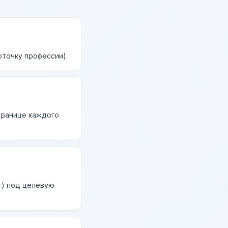
рточку профессии).
странице каждого
т) под целевую