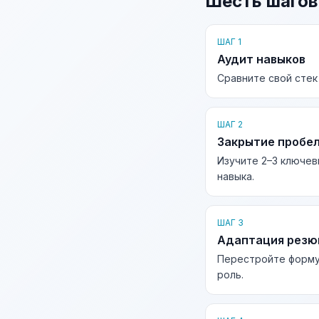
Шесть шагов
ШАГ 1
Аудит навыков
Сравните свой стек
ШАГ 2
Закрытие пробе
Изучите 2–3 ключев
навыка.
ШАГ 3
Адаптация рез
Перестройте форму
роль.