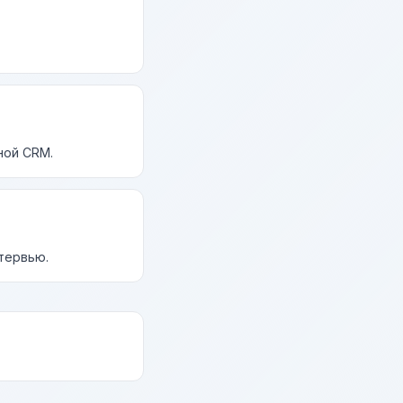
ной CRM.
нтервью.