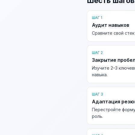
Шесть шагов
ШАГ 1
Аудит навыков
Сравните свой стек
ШАГ 2
Закрытие пробе
Изучите 2–3 ключев
навыка.
ШАГ 3
Адаптация рез
Перестройте форму
роль.