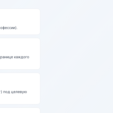
рофессии).
странице каждого
т) под целевую