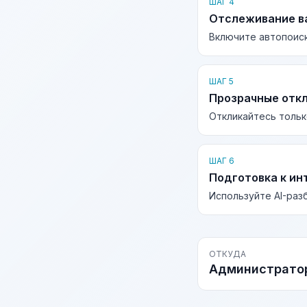
ШАГ 4
Отслеживание в
Включите автопоиск
ШАГ 5
Прозрачные отк
Откликайтесь тольк
ШАГ 6
Подготовка к ин
Используйте AI-раз
ОТКУДА
Администрато