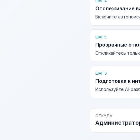
ШАГ 4
Отслеживание в
Включите автопоиск
ШАГ 5
Прозрачные отк
Откликайтесь тольк
ШАГ 6
Подготовка к ин
Используйте AI-раз
ОТКУДА
Администрато