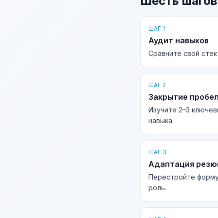
Шесть шагов
ШАГ 1
Аудит навыков
Сравните свой стек
ШАГ 2
Закрытие пробе
Изучите 2–3 ключев
навыка.
ШАГ 3
Адаптация рез
Перестройте форму
роль.