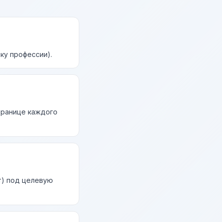
ку профессии).
странице каждого
т) под целевую