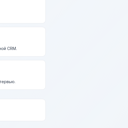
ной CRM.
нтервью.