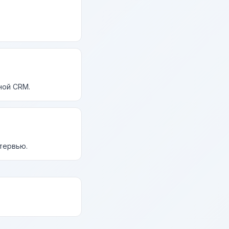
ной CRM.
нтервью.