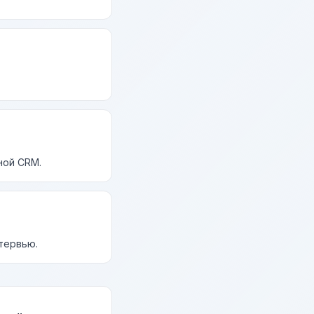
ной CRM.
нтервью.