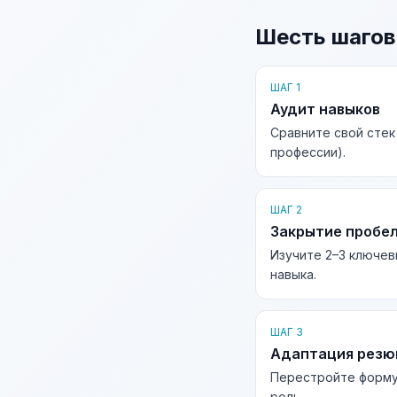
Шесть шагов
ШАГ 1
Аудит навыков
Сравните свой стек
профессии).
ШАГ 2
Закрытие пробе
Изучите 2–3 ключев
навыка.
ШАГ 3
Адаптация рез
Перестройте форму
роль.