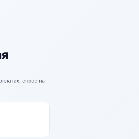
ая
платах, спрос на