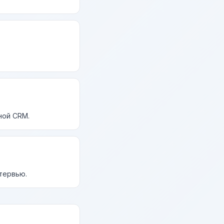
ной CRM.
нтервью.