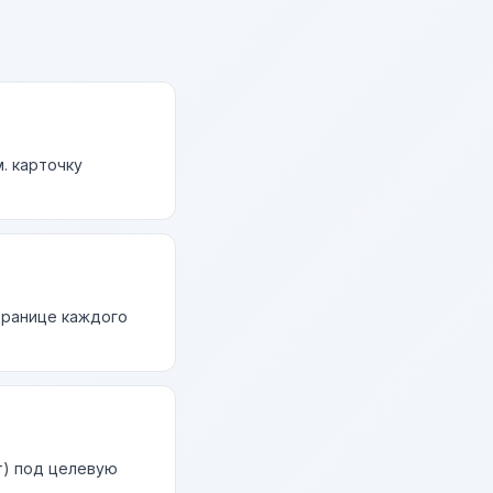
. карточку
странице каждого
т) под целевую