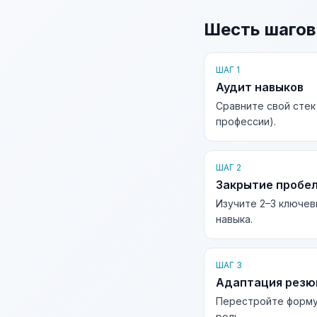
Шесть шагов
ШАГ 1
Аудит навыков
Сравните свой стек
профессии).
ШАГ 2
Закрытие пробе
Изучите 2–3 ключев
навыка.
ШАГ 3
Адаптация рез
Перестройте форму
роль.