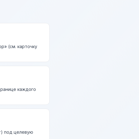
р» (см. карточку
странице каждого
т) под целевую