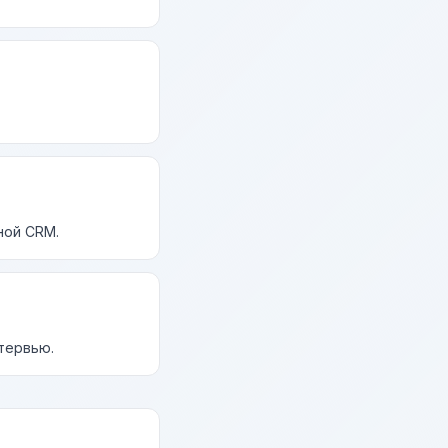
ной CRM.
нтервью.