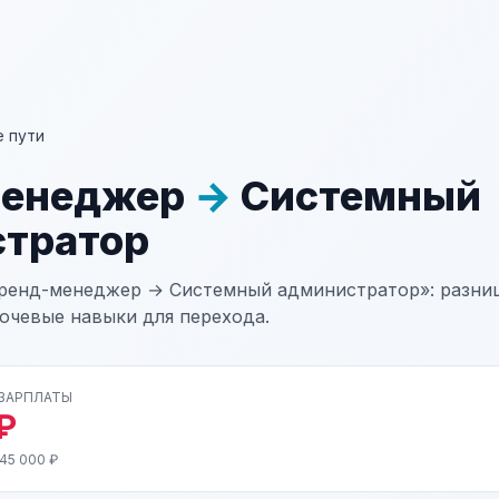
 пути
менеджер
→
Системный
тратор
ренд-менеджер → Системный администратор»: разниц
лючевые навыки для перехода.
 ЗАРПЛАТЫ
₽
45 000 ₽