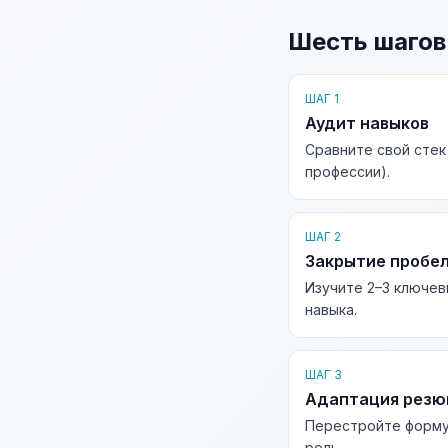
Шесть шагов
ШАГ 1
Аудит навыков
Сравните свой стек
профессии).
ШАГ 2
Закрытие пробе
Изучите 2–3 ключев
навыка.
ШАГ 3
Адаптация рез
Перестройте форму
роль.