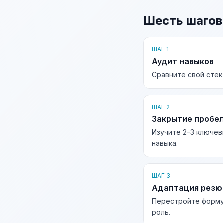
Шесть шагов
ШАГ 1
Аудит навыков
Сравните свой стек
ШАГ 2
Закрытие пробе
Изучите 2–3 ключев
навыка.
ШАГ 3
Адаптация рез
Перестройте форму
роль.