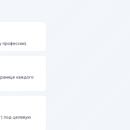
у профессии).
странице каждого
т) под целевую