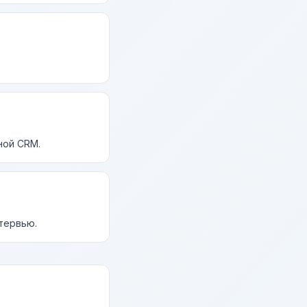
ной CRM.
нтервью.