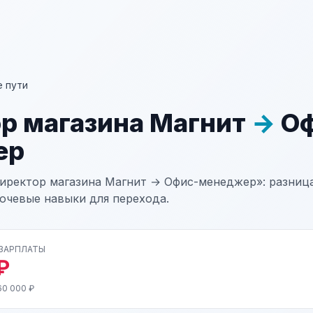
 пути
р магазина Магнит
→
Оф
ер
иректор магазина Магнит → Офис-менеджер»: разница
лючевые навыки для перехода.
 ЗАРПЛАТЫ
₽
60 000 ₽