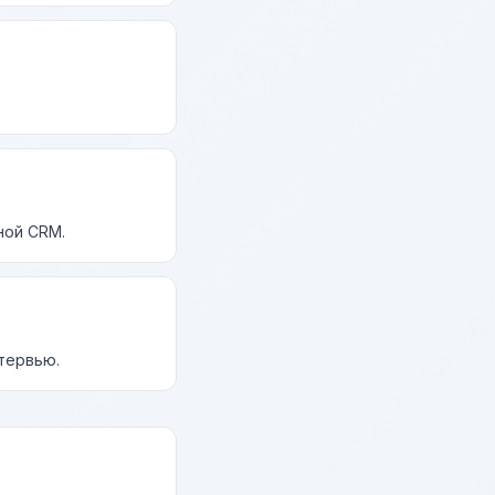
ной CRM.
нтервью.