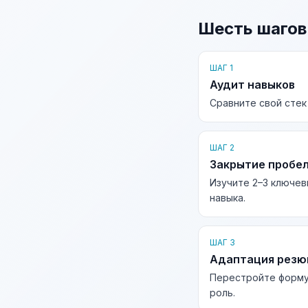
Шесть шагов
ШАГ 1
Аудит навыков
Сравните свой стек
ШАГ 2
Закрытие пробе
Изучите 2–3 ключев
навыка.
ШАГ 3
Адаптация рез
Перестройте форму
роль.