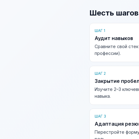
Шесть шагов
ШАГ 1
Аудит навыков
Сравните свой стек
профессии).
ШАГ 2
Закрытие пробе
Изучите 2–3 ключев
навыка.
ШАГ 3
Адаптация рез
Перестройте форму
роль.