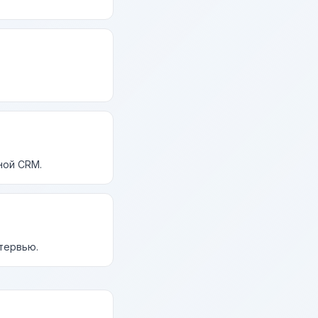
ной CRM.
нтервью.