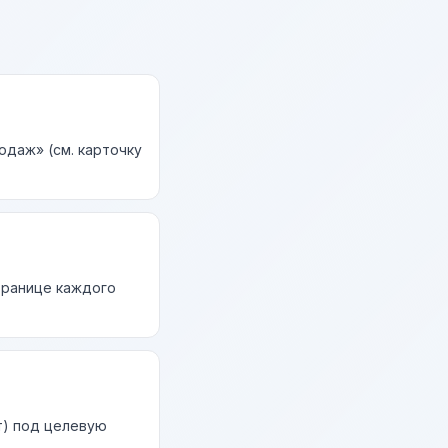
одаж» (см. карточку
странице каждого
т) под целевую