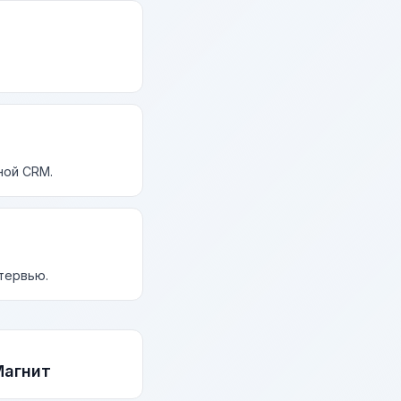
ной CRM.
нтервью.
Магнит