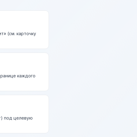
т» (см. карточку
странице каждого
т) под целевую