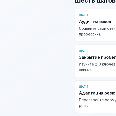
Шесть шагов
ШАГ 1
Аудит навыков
Сравните свой стек
профессии).
ШАГ 2
Закрытие пробе
Изучите 2–3 ключев
навыка.
ШАГ 3
Адаптация рез
Перестройте форму
роль.