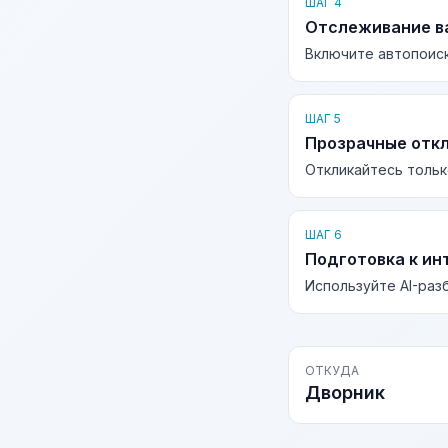
ШАГ 4
Отслеживание в
Включите автопоиск
ШАГ 5
Прозрачные отк
Откликайтесь тольк
ШАГ 6
Подготовка к ин
Используйте AI-раз
ОТКУДА
Дворник