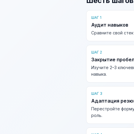
Шесть шагов
ШАГ 1
Аудит навыков
Сравните свой стек
ШАГ 2
Закрытие пробе
Изучите 2–3 ключев
навыка.
ШАГ 3
Адаптация рез
Перестройте форму
роль.