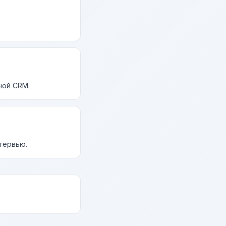
ной CRM.
нтервью.