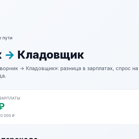
 пути
к
→
Кладовщик
ворник → Кладовщик»: разница в зарплатах, спрос на
да.
 ЗАРПЛАТЫ
₽
70 000 ₽