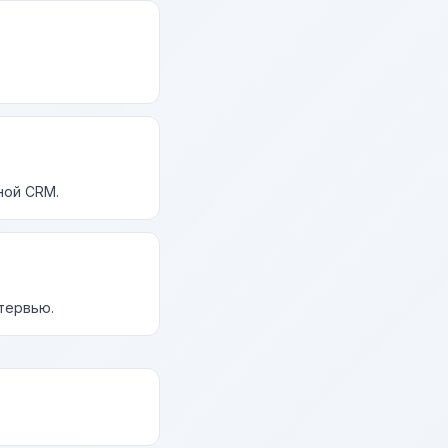
ной CRM.
нтервью.