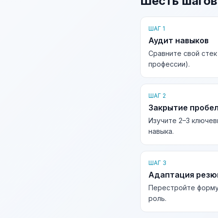
Шесть шагов
ШАГ 1
Аудит навыков
Сравните свой стек
профессии).
ШАГ 2
Закрытие пробе
Изучите 2–3 ключев
навыка.
ШАГ 3
Адаптация рез
Перестройте форму
роль.