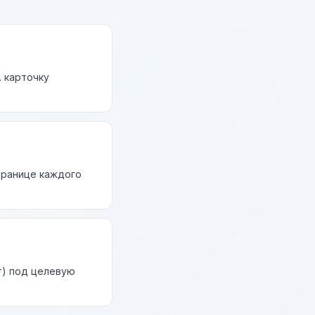
. карточку
странице каждого
т) под целевую