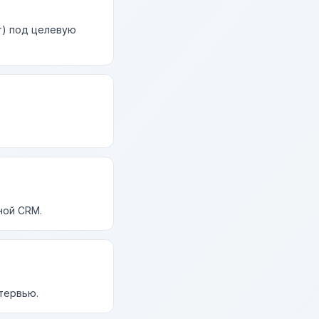
т) под целевую
ной CRM.
нтервью.