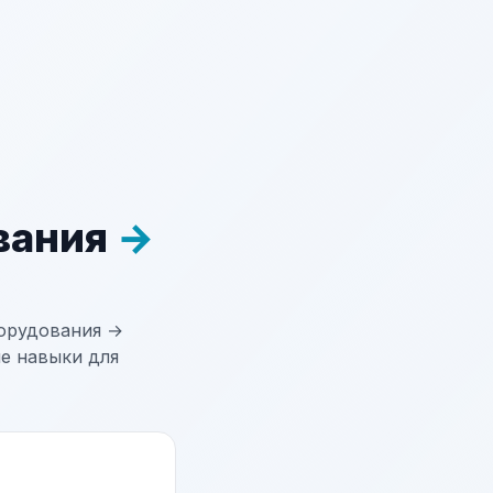
вания
→
орудования →
ые навыки для