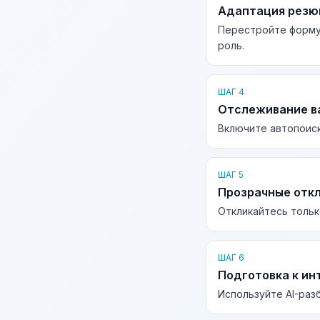
Адаптация рез
Перестройте форму
роль.
ШАГ 4
Отслеживание в
Включите автопоиск
ШАГ 5
Прозрачные отк
Откликайтесь тольк
ШАГ 6
Подготовка к ин
Используйте AI-раз