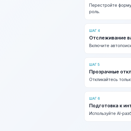
Перестройте форму
роль.
ШАГ 4
Отслеживание в
Включите автопоиск
ШАГ 5
Прозрачные отк
Откликайтесь тольк
ШАГ 6
Подготовка к ин
Используйте AI-раз