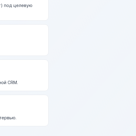
т) под целевую
ной CRM.
нтервью.