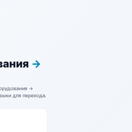
вания
→
орудования →
выки для перехода.