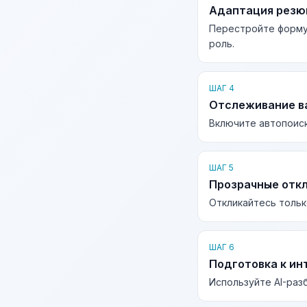
Адаптация рез
Перестройте форму
роль.
ШАГ 4
Отслеживание в
Включите автопоиск
ШАГ 5
Прозрачные отк
Откликайтесь тольк
ШАГ 6
Подготовка к ин
Используйте AI-раз