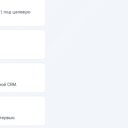
т) под целевую
ной CRM.
нтервью.