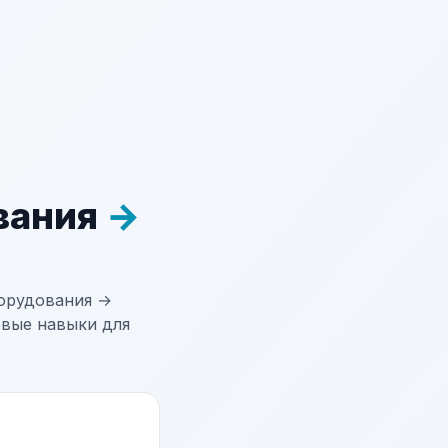
вания
→
орудования →
евые навыки для