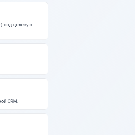
т) под целевую
ной CRM.