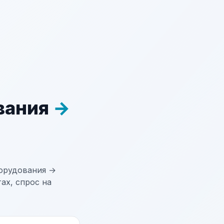
вания
→
орудования →
ах, спрос на