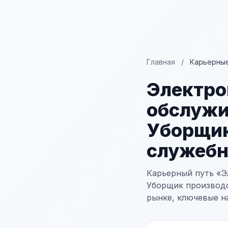
Главная
/
Карьерные
Электро
обслужи
Уборщик
служеб
Карьерный путь «Э
Уборщик производс
рынке, ключевые н