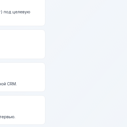
т) под целевую
ной CRM.
нтервью.