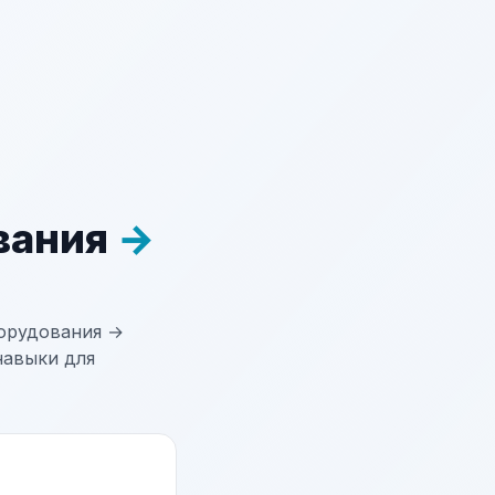
вания
→
орудования →
навыки для