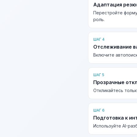
Адаптация рез
Перестройте форму
роль.
ШАГ 4
Отслеживание в
Включите автопоиск
ШАГ 5
Прозрачные отк
Откликайтесь тольк
ШАГ 6
Подготовка к ин
Используйте AI-раз