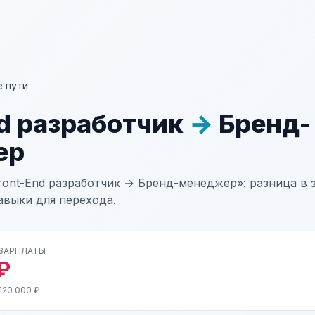
 пути
nd разработчик
→
Бренд-
ер
ront-End разработчик → Бренд-менеджер»: разница в з
авыки для перехода.
 ЗАРПЛАТЫ
₽
120 000 ₽