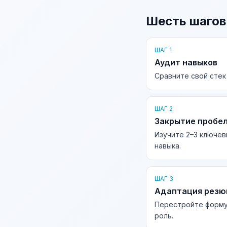
Шесть шагов
ШАГ 1
Аудит навыков
Сравните свой стек
ШАГ 2
Закрытие пробе
Изучите 2–3 ключев
навыка.
ШАГ 3
Адаптация рез
Перестройте форму
роль.