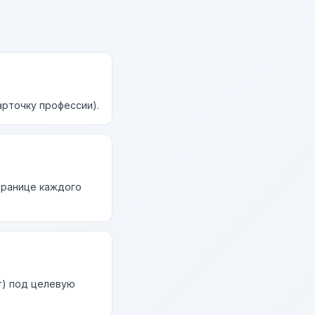
арточку профессии).
странице каждого
т) под целевую