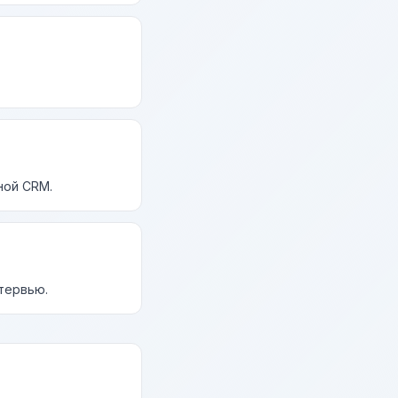
ной CRM.
нтервью.