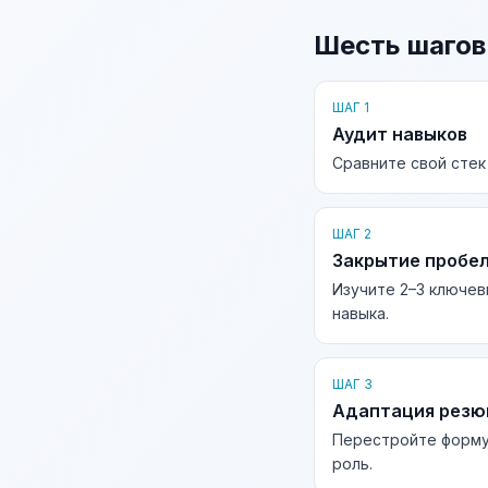
Шесть шагов
ШАГ 1
Аудит навыков
Сравните свой стек
ШАГ 2
Закрытие пробе
Изучите 2–3 ключев
навыка.
ШАГ 3
Адаптация рез
Перестройте форму
роль.