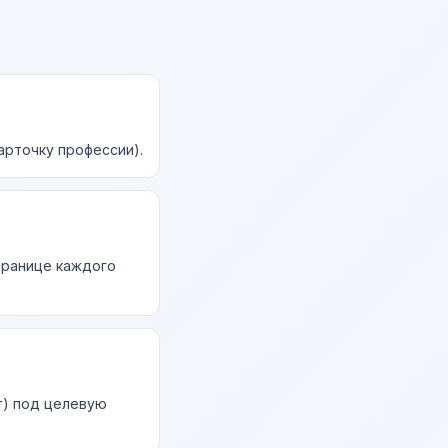
арточку профессии).
странице каждого
т) под целевую