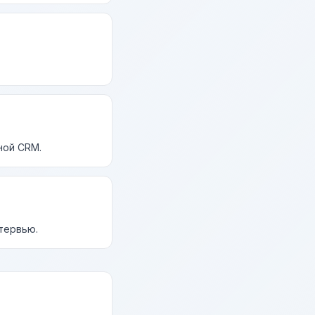
ной CRM.
нтервью.