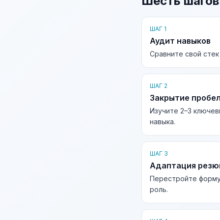
Шесть шагов
ШАГ 1
Аудит навыков
Сравните свой стек
ШАГ 2
Закрытие пробе
Изучите 2–3 ключев
навыка.
ШАГ 3
Адаптация рез
Перестройте форму
роль.