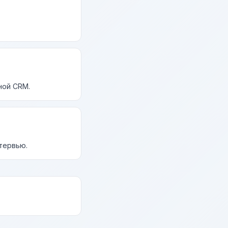
ной CRM.
нтервью.