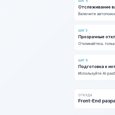
ШАГ 4
Отслеживание в
Включите автопоиск
ШАГ 5
Прозрачные отк
Откликайтесь тольк
ШАГ 6
Подготовка к ин
Используйте AI-раз
ОТКУДА
Front-End разр