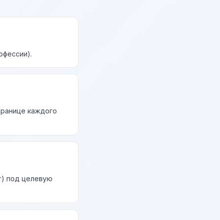
офессии).
странице каждого
т) под целевую