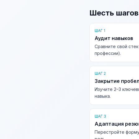
Шесть шагов
ШАГ 1
Аудит навыков
Сравните свой стек
профессии).
ШАГ 2
Закрытие пробе
Изучите 2–3 ключев
навыка.
ШАГ 3
Адаптация рез
Перестройте форму
роль.