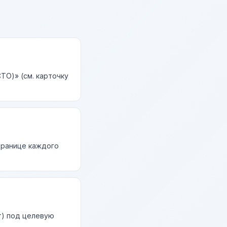
TO)» (см. карточку
странице каждого
т) под целевую