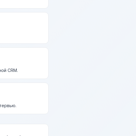
ной CRM.
нтервью.