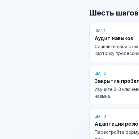
Шесть шагов
ШАГ 1
Аудит навыков
Сравните свой стек
карточку профессии
ШАГ 2
Закрытие пробе
Изучите 2–3 ключев
навыка.
ШАГ 3
Адаптация рез
Перестройте форму
роль.