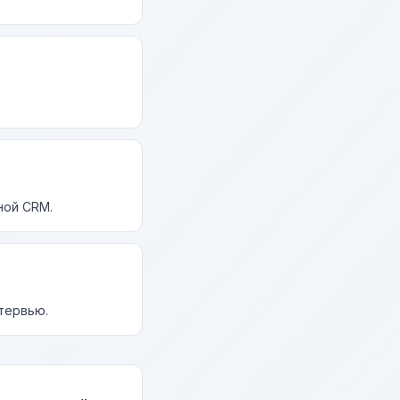
ной CRM.
нтервью.