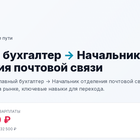
 пути
 бухгалтер
→
Начальни
ия почтовой связи
лавный бухгалтер → Начальник отделения почтовой св
а рынке, ключевые навыки для перехода.
 ЗАРПЛАТЫ
 ₽
32 500 ₽