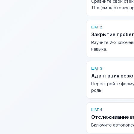
Сравните свой сте
ТГ» (см. карточку п
ШАГ 2
Закрытие пробе
Изучите 2–3 ключев
навыка.
ШАГ 3
Адаптация рез
Перестройте форму
роль.
ШАГ 4
Отслеживание в
Включите автопоиск