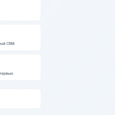
ной CRM.
нтервью.