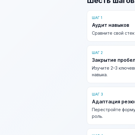
Шесть шагов
ШАГ 1
Аудит навыков
Сравните свой стек
ШАГ 2
Закрытие пробе
Изучите 2–3 ключев
навыка.
ШАГ 3
Адаптация рез
Перестройте форму
роль.