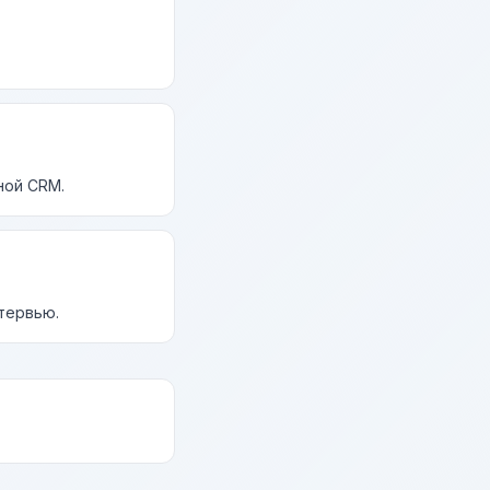
ной CRM.
нтервью.