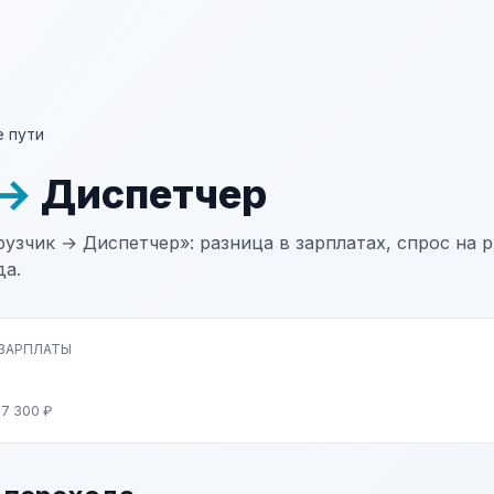
 пути
→
Диспетчер
рузчик → Диспетчер»: разница в зарплатах, спрос на 
да.
 ЗАРПЛАТЫ
57 300 ₽