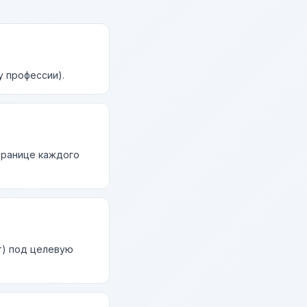
у профессии).
странице каждого
т) под целевую