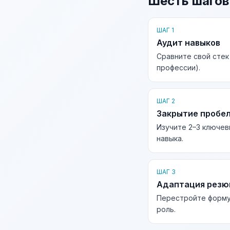
Шесть шагов
ШАГ 1
Аудит навыков
Сравните свой стек
профессии).
ШАГ 2
Закрытие пробе
Изучите 2–3 ключев
навыка.
ШАГ 3
Адаптация рез
Перестройте форму
роль.