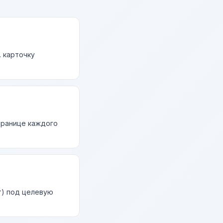
. карточку
странице каждого
т) под целевую