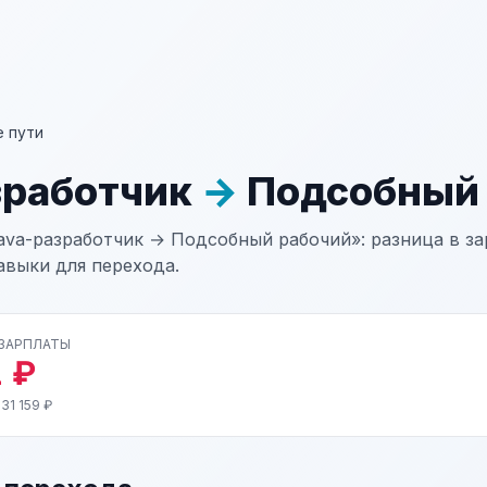
 пути
зработчик
→
Подсобный 
ava-разработчик → Подсобный рабочий»: разница в за
авыки для перехода.
 ЗАРПЛАТЫ
 ₽
31 159 ₽