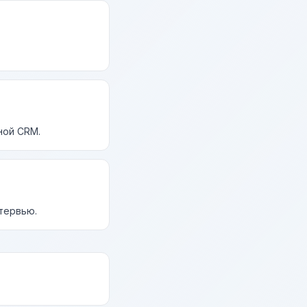
ной CRM.
нтервью.