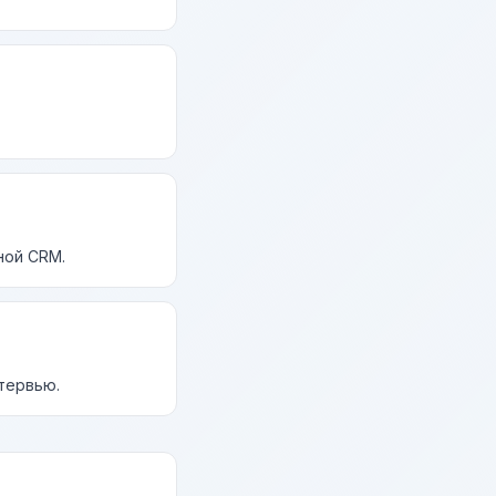
ной CRM.
нтервью.