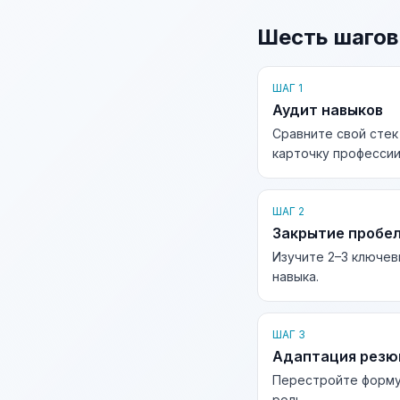
Шесть шагов
ШАГ 1
Аудит навыков
Сравните свой стек
карточку профессии
ШАГ 2
Закрытие пробе
Изучите 2–3 ключев
навыка.
ШАГ 3
Адаптация рез
Перестройте форму
роль.