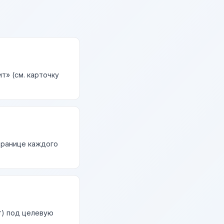
т» (см. карточку
странице каждого
т) под целевую