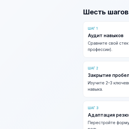
Шесть шагов
ШАГ 1
Аудит навыков
Сравните свой стек
профессии).
ШАГ 2
Закрытие пробе
Изучите 2–3 ключев
навыка.
ШАГ 3
Адаптация рез
Перестройте форму
роль.