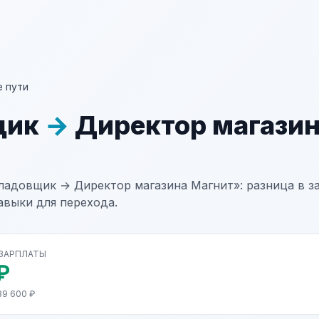
 пути
щик
→
Директор магази
ладовщик → Директор магазина Магнит»: разница в за
авыки для перехода.
 ЗАРПЛАТЫ
₽
89 600 ₽