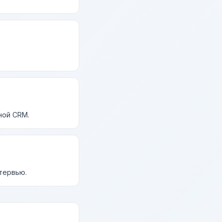
ной CRM.
нтервью.