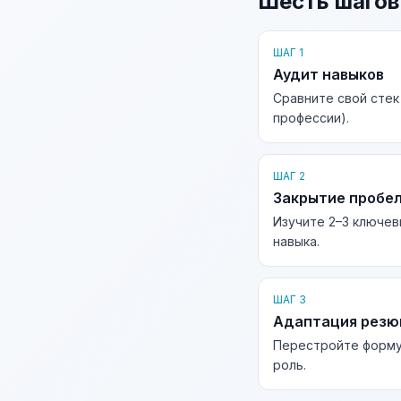
Шесть шагов
ШАГ 1
Аудит навыков
Сравните свой стек
профессии).
ШАГ 2
Закрытие пробе
Изучите 2–3 ключев
навыка.
ШАГ 3
Адаптация рез
Перестройте форму
роль.