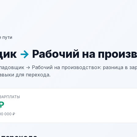
 пути
щик
→
Рабочий на произ
ладовщик → Рабочий на производство»: разница в зар
авыки для перехода.
 ЗАРПЛАТЫ
₽
80 000 ₽