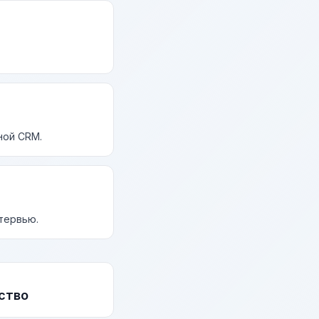
ной CRM.
нтервью.
ство