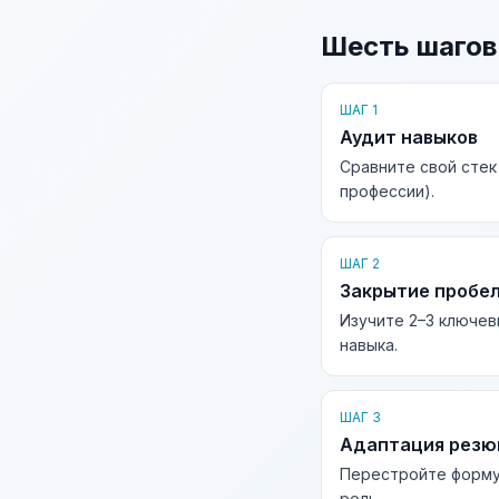
Шесть шагов
ШАГ 1
Аудит навыков
Сравните свой стек
профессии).
ШАГ 2
Закрытие пробе
Изучите 2–3 ключев
навыка.
ШАГ 3
Адаптация рез
Перестройте форму
роль.