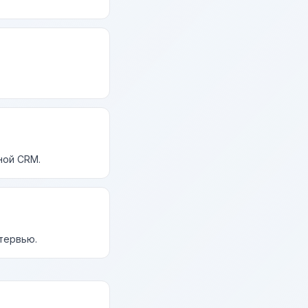
ной CRM.
нтервью.