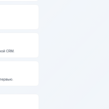
ной CRM.
нтервью.