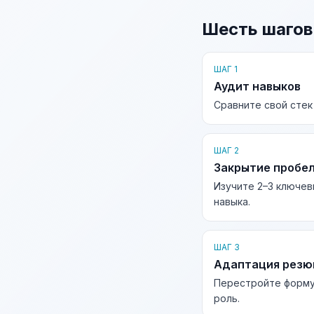
Шесть шагов
ШАГ 1
Аудит навыков
Сравните свой стек
ШАГ 2
Закрытие пробе
Изучите 2–3 ключев
навыка.
ШАГ 3
Адаптация рез
Перестройте форму
роль.