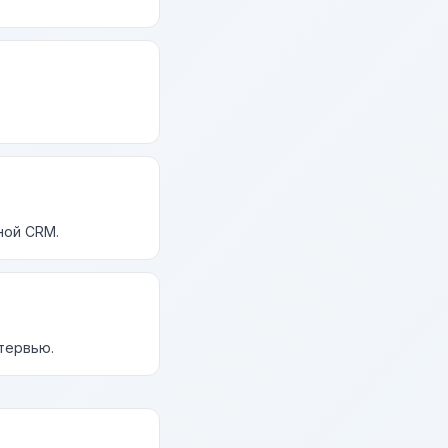
ной CRM.
нтервью.