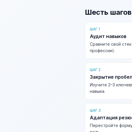
Шесть шагов
ШАГ 1
Аудит навыков
Сравните свой стек
профессии).
ШАГ 2
Закрытие пробе
Изучите 2–3 ключев
навыка.
ШАГ 3
Адаптация рез
Перестройте форму
роль.