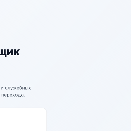
щик
 и служебных
 перехода.