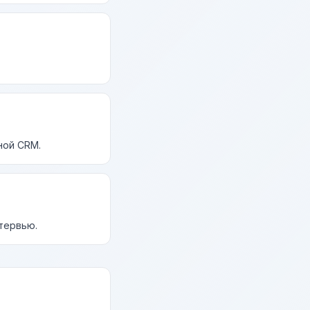
ной CRM.
нтервью.