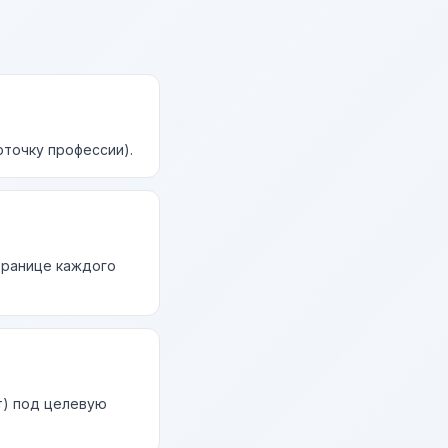
рточку профессии).
странице каждого
т) под целевую