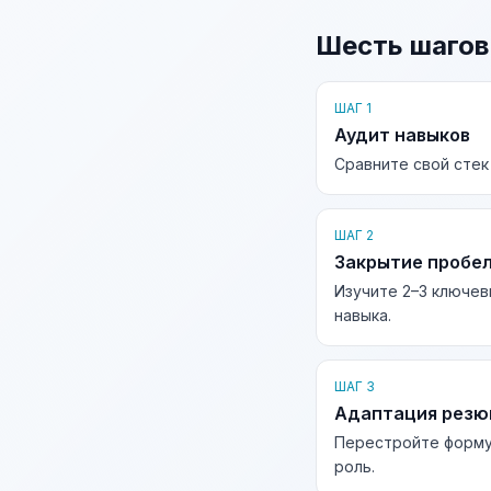
Шесть шагов
ШАГ 1
Аудит навыков
Сравните свой стек
ШАГ 2
Закрытие пробе
Изучите 2–3 ключев
навыка.
ШАГ 3
Адаптация рез
Перестройте форму
роль.