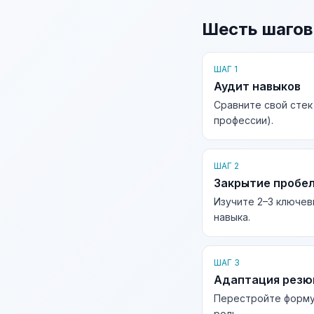
Шесть шагов
ШАГ 1
Аудит навыков
Сравните свой стек
профессии).
ШАГ 2
Закрытие пробе
Изучите 2–3 ключев
навыка.
ШАГ 3
Адаптация рез
Перестройте форму
роль.