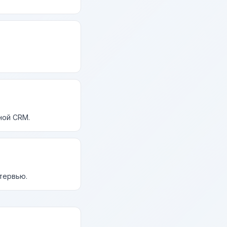
ной CRM.
нтервью.