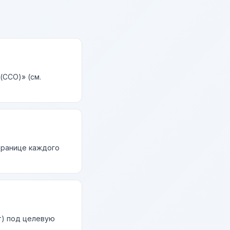
(CCO)» (см.
странице каждого
т) под целевую