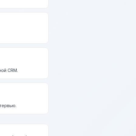
ной CRM.
нтервью.