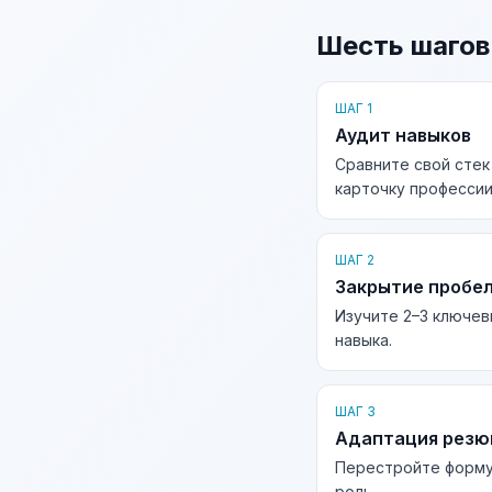
Шесть шагов
ШАГ 1
Аудит навыков
Сравните свой стек
карточку профессии
ШАГ 2
Закрытие пробе
Изучите 2–3 ключев
навыка.
ШАГ 3
Адаптация рез
Перестройте форму
роль.