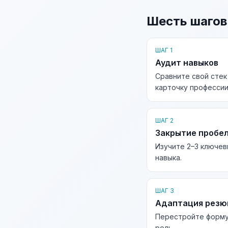
Шесть шагов
ШАГ 1
Аудит навыков
Сравните свой стек
карточку профессии
ШАГ 2
Закрытие пробе
Изучите 2–3 ключев
навыка.
ШАГ 3
Адаптация рез
Перестройте форму
роль.