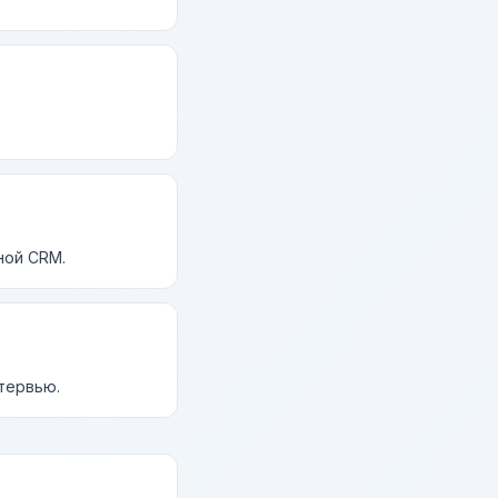
ной CRM.
нтервью.