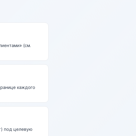
лиентами» (см.
странице каждого
т) под целевую