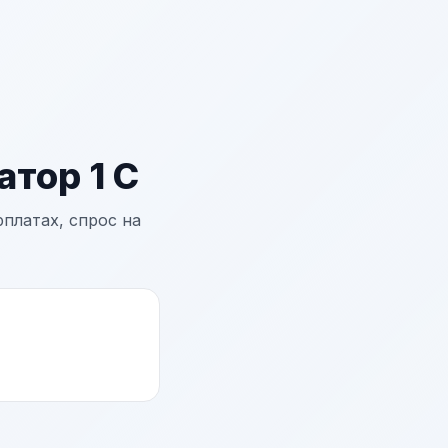
тор 1 С
платах, спрос на