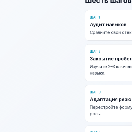
Шесть шагов
ШАГ 1
Аудит навыков
Сравните свой стек
ШАГ 2
Закрытие пробе
Изучите 2–3 ключев
навыка.
ШАГ 3
Адаптация рез
Перестройте форму
роль.