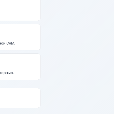
ной CRM.
нтервью.