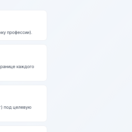
чку профессии).
странице каждого
т) под целевую