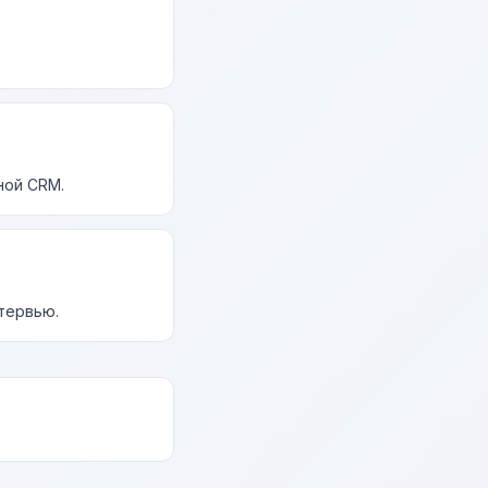
ной CRM.
нтервью.