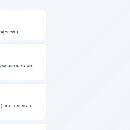
офессии).
странице каждого
т) под целевую