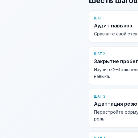
Шесть шагов
ШАГ 1
Аудит навыков
Сравните свой стек
ШАГ 2
Закрытие пробе
Изучите 2–3 ключев
навыка.
ШАГ 3
Адаптация рез
Перестройте форму
роль.