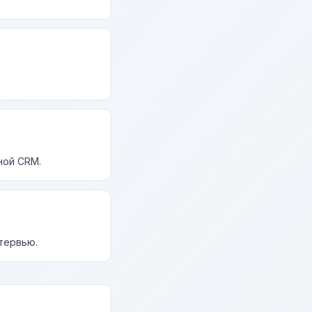
ной CRM.
нтервью.