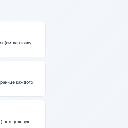
» (см. карточку
странице каждого
т) под целевую