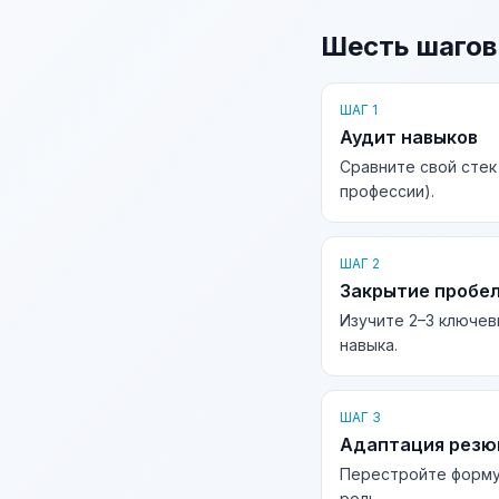
Шесть шагов
ШАГ 1
Аудит навыков
Сравните свой стек
профессии).
ШАГ 2
Закрытие пробе
Изучите 2–3 ключев
навыка.
ШАГ 3
Адаптация рез
Перестройте форму
роль.