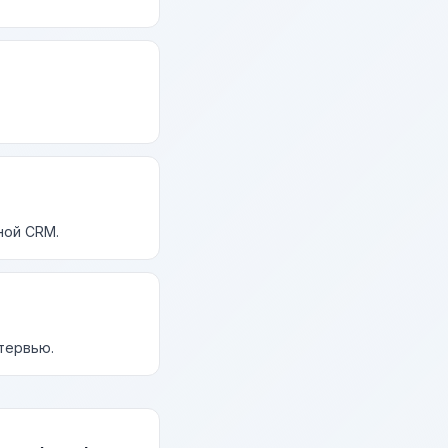
ной CRM.
нтервью.