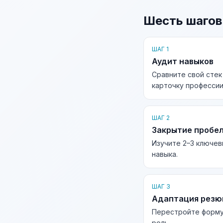
Шесть шагов
ШАГ 1
Аудит навыков
Сравните свой стек
карточку профессии
ШАГ 2
Закрытие пробе
Изучите 2–3 ключев
навыка.
ШАГ 3
Адаптация рез
Перестройте форму
роль.