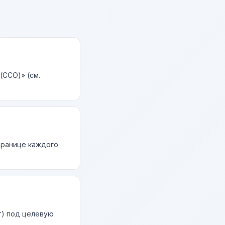
(CCO)» (см.
странице каждого
т) под целевую