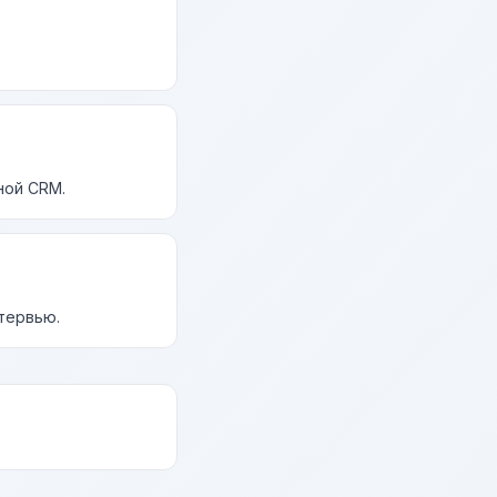
ной CRM.
нтервью.