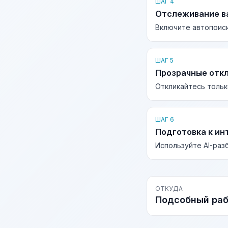
ШАГ 4
Отслеживание в
Включите автопоиск
ШАГ 5
Прозрачные отк
Откликайтесь тольк
ШАГ 6
Подготовка к ин
Используйте AI-раз
ОТКУДА
Подсобный ра