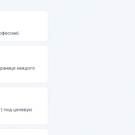
офессии).
странице каждого
т) под целевую