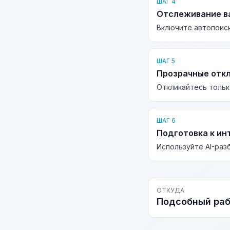
ШАГ 4
Отслеживание в
Включите автопоиск
ШАГ 5
Прозрачные отк
Откликайтесь тольк
ШАГ 6
Подготовка к ин
Используйте AI-раз
ОТКУДА
Подсобный ра