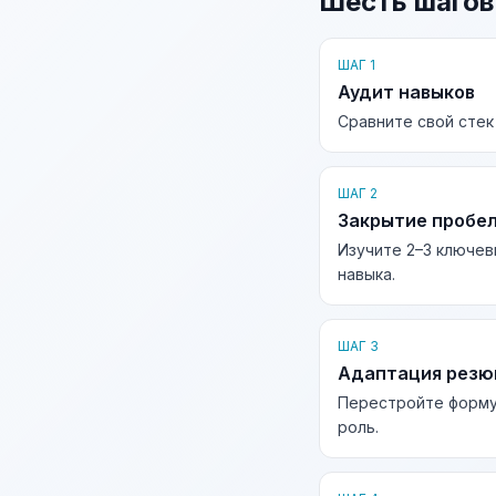
Шесть шагов
ШАГ 1
Аудит навыков
Сравните свой стек
ШАГ 2
Закрытие пробе
Изучите 2–3 ключев
навыка.
ШАГ 3
Адаптация рез
Перестройте форму
роль.