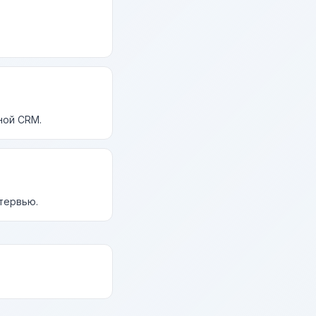
ной CRM.
нтервью.