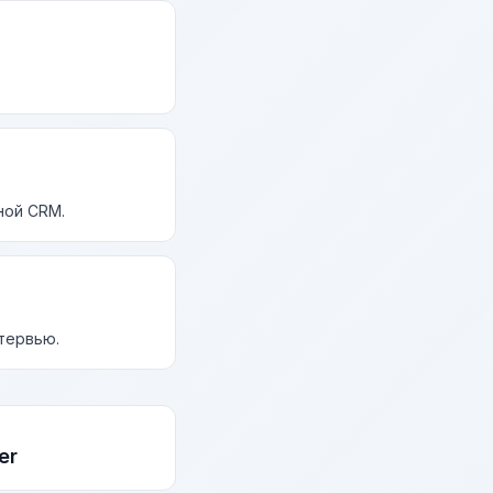
ной CRM.
нтервью.
er