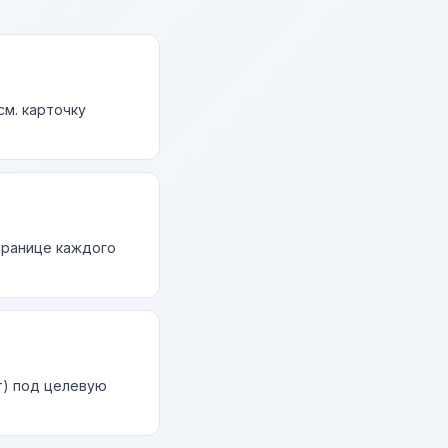
см. карточку
странице каждого
т) под целевую