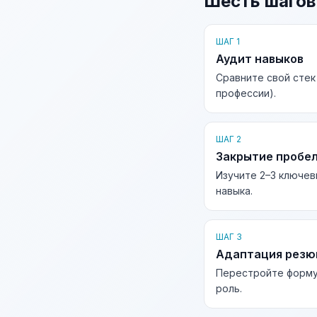
Шесть шагов
ШАГ 1
Аудит навыков
Сравните свой стек 
профессии).
ШАГ 2
Закрытие пробе
Изучите 2–3 ключев
навыка.
ШАГ 3
Адаптация рез
Перестройте форму
роль.