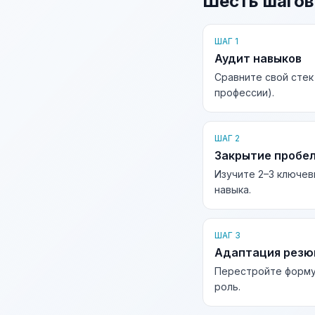
Шесть шагов
ШАГ 1
Аудит навыков
Сравните свой стек
профессии).
ШАГ 2
Закрытие пробе
Изучите 2–3 ключев
навыка.
ШАГ 3
Адаптация рез
Перестройте форму
роль.