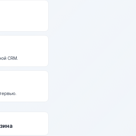
ной CRM.
нтервью.
зина