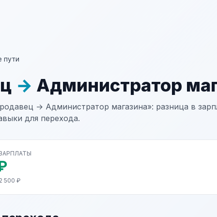
 пути
ец
→
Администратор маг
родавец → Администратор магазина»: разница в зарпл
авыки для перехода.
 ЗАРПЛАТЫ
₽
2 500 ₽