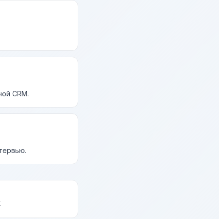
ной CRM.
нтервью.
к