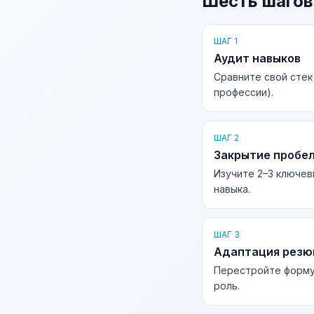
Шесть шагов
ШАГ 1
Аудит навыков
Сравните свой стек
профессии).
ШАГ 2
Закрытие пробе
Изучите 2–3 ключев
навыка.
ШАГ 3
Адаптация рез
Перестройте форму
роль.