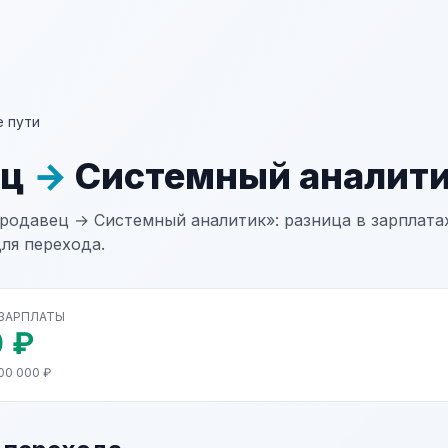
 пути
ец
→
Системный аналит
родавец → Системный аналитик»: разница в зарплатах
ля перехода.
 ЗАРПЛАТЫ
 ₽
00 000 ₽