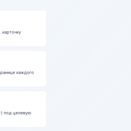
. карточку
странице каждого
т) под целевую